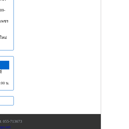
09-
งเพชร
ใหม่
่
:00 น.
ร. 055-713673
apa.net